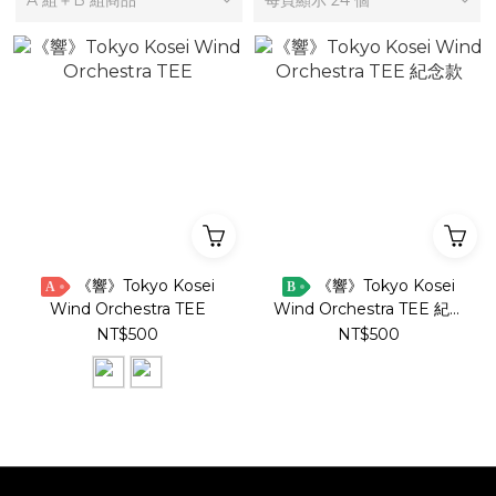
A 組＋B 組商品
每頁顯示 24 個
《響》Tokyo Kosei
《響》Tokyo Kosei
A
B
Wind Orchestra TEE
Wind Orchestra TEE 紀念
款
NT$500
NT$500