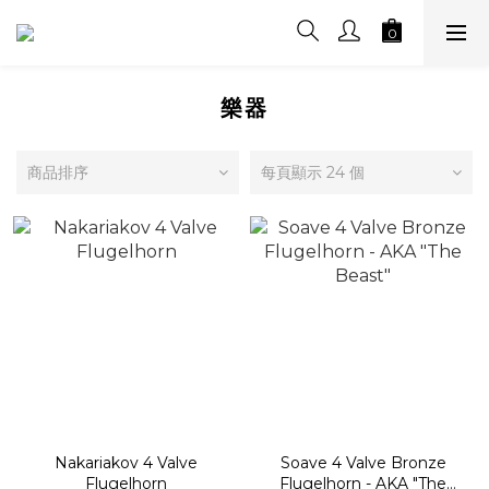
樂器
商品排序
每頁顯示 24 個
Nakariakov 4 Valve
Soave 4 Valve Bronze
Flugelhorn
Flugelhorn - AKA "The